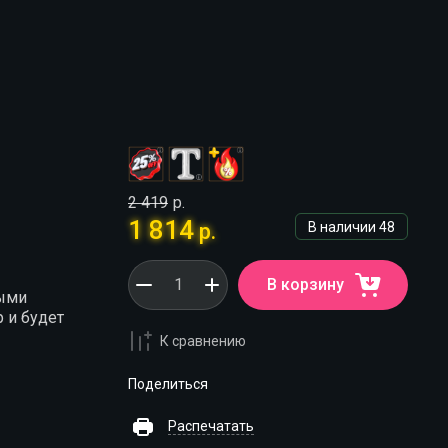
2 419
р.
1 814
р.
В наличии
48
В корзину
ными
 и будет
К сравнению
Поделиться
Распечатать