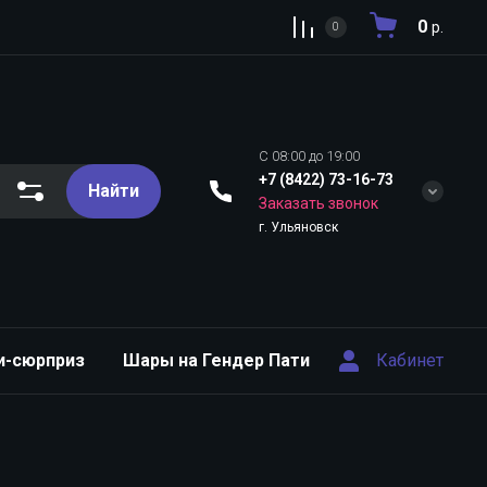
0
р.
0
C 08:00 до 19:00
+7 (8422) 73-16-73
Найти
Заказать звонок
г. Ульяновск
Кабинет
и-сюрприз
Шары на Гендер Пати
Шары на Выписк